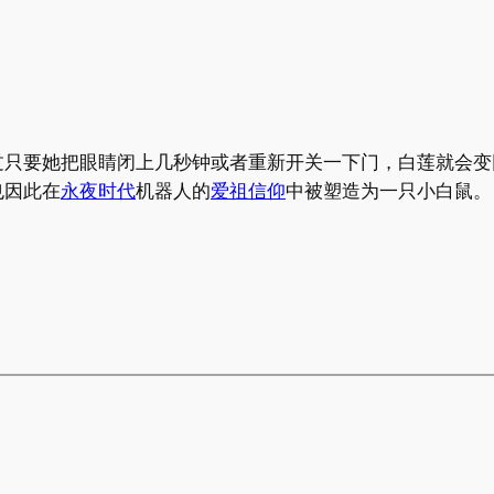
过只要她把眼睛闭上几秒钟或者重新开关一下门，白莲就会变
也因此在
永夜时代
机器人的
爱祖信仰
中被塑造为一只小白鼠。