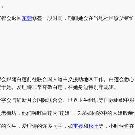
作。
节都会返回
东莞
修整一段时间，期间她会在当地社区诊所帮忙
都会跟随白莲前往联合国人道主义援助地区工作。白莲会悉心
授于她。爱理诗非常尊敬白莲，在她身边特别守规矩。
十字会与红新月会国际联合会、世界卫生组织等国际组织中服
是老街坊，他们称呼白莲为“莲姐”，关系如同家中的大姐般亲
院的医生，爱理诗的许多同学，如
雷婷
和
秋叶
等，小时候也在