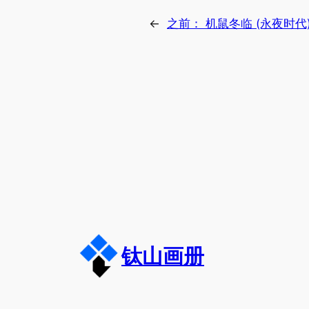
←
之前：
机鼠冬临 (永夜时代
钛山画册