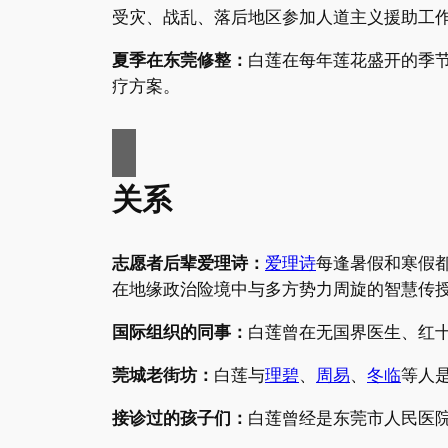
受灾、战乱、落后地区参加人道主义援助工
夏季在东莞修整：
白莲在每年莲花盛开的季
疗方案。
关系
志愿者后辈爱理诗：
爱理诗
每逢暑假和寒假
在地缘政治险境中与多方势力周旋的智慧传
国际组织的同事：
白莲曾在无国界医生、红
莞城老街坊：
白莲与
理碧
、
周易
、
冬临
等人
接诊过的孩子们：
白莲曾经是东莞市人民医