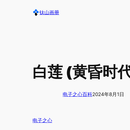
跳
钛山画册
至
内
容
白莲 (黄昏时代
电子之心百科
2024年8月1日
电子之心