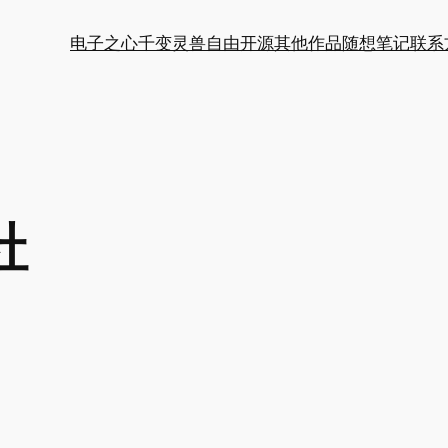
电子之心
千变灵兽
自由开源
其他作品
随想笔记
联系
社