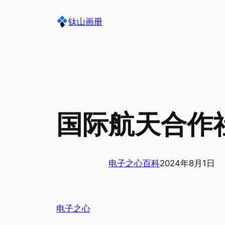
跳
钛山画册
至
内
容
国际航天合作
电子之心百科
2024年8月1日
电子之心