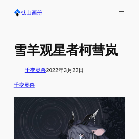
跳
钛山画册
至
内
容
雪羊观星者柯彗岚
千变灵兽
2022年3月22日
千变灵兽