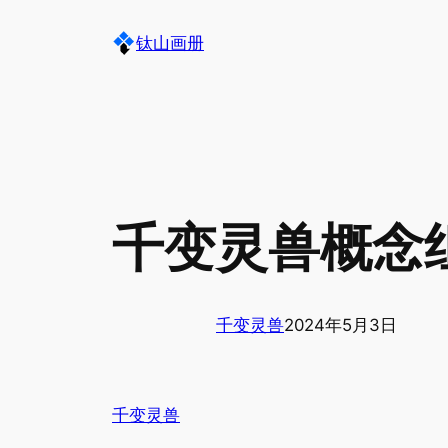
跳
钛山画册
至
内
容
千变灵兽概念
千变灵兽
2024年5月3日
千变灵兽