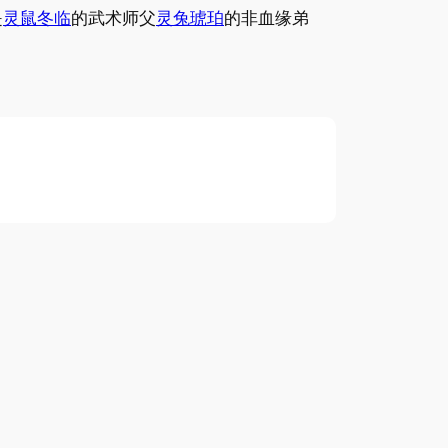
是
灵鼠冬临
的武术师父
灵兔琥珀
的非血缘弟