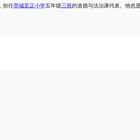
，担任
莞城至正小学
五年级
三班
的道德与法治课代表。他也