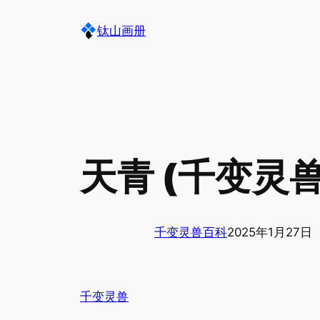
跳
钛山画册
至
内
容
天青 (千变灵兽
千变灵兽百科
2025年1月27日
千变灵兽