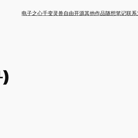
电子之心
千变灵兽
自由开源
其他作品
随想笔记
联系
)