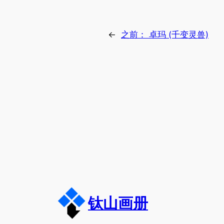
←
之前：
卓玛 (千变灵兽)
钛山画册