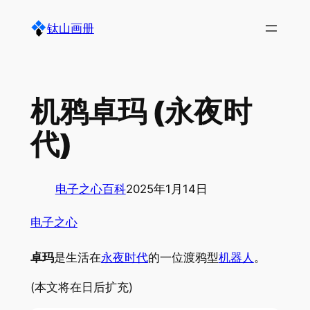
跳
钛山画册
至
内
容
机鸦卓玛 (永夜时
代)
电子之心百科
2025年1月14日
电子之心
卓玛
是生活在
永夜时代
的一位渡鸦型
机器人
。
(本文将在日后扩充)