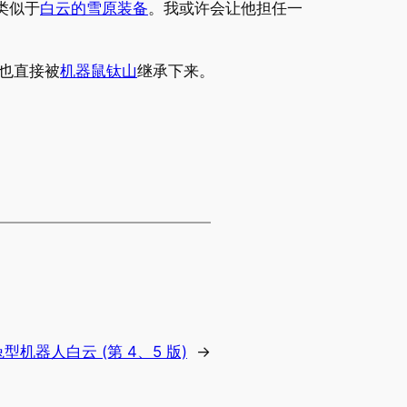
类似于
白云的雪原装备
。我或许会让他担任一
也直接被
机器鼠钛山
继承下来。
兔型机器人白云 (第 4、5 版)
→